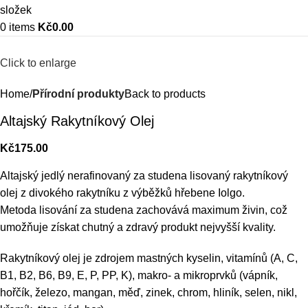
0
items
Kč
0.00
Click to enlarge
Home
Přírodní produkty
Back to products
Altajský Rakytníkový Olej
Kč
175.00
Altajský jedlý nerafinovaný za studena lisovaný rakytníkový
olej z divokého rakytníku z výběžků hřebene Iolgo.
Metoda lisování za studena zachovává maximum živin, což
umožňuje získat chutný a zdravý produkt nejvyšší kvality.
Rakytníkový olej je zdrojem mastných kyselin, vitamínů (A, C,
B1, B2, B6, B9, E, P, PP, K), makro- a mikroprvků (vápník,
hořčík, železo, mangan, měď, zinek, chrom, hliník, selen, nikl,