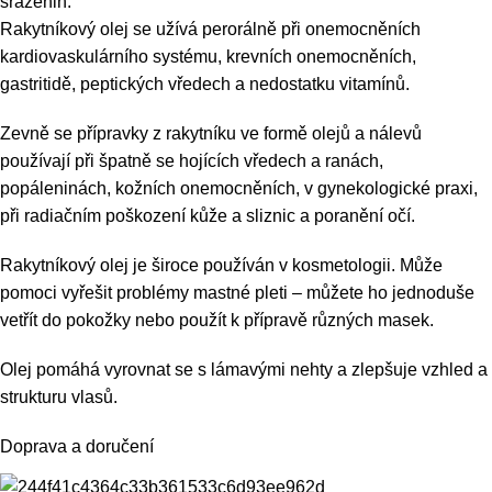
sraženin.
Rakytníkový olej se užívá perorálně při onemocněních
kardiovaskulárního systému, krevních onemocněních,
gastritidě, peptických vředech a nedostatku vitamínů.
Zevně se přípravky z rakytníku ve formě olejů a nálevů
používají při špatně se hojících vředech a ranách,
popáleninách, kožních onemocněních, v gynekologické praxi,
při radiačním poškození kůže a sliznic a poranění očí.
Rakytníkový olej je široce používán v kosmetologii. Může
pomoci vyřešit problémy mastné pleti – můžete ho jednoduše
vetřít do pokožky nebo použít k přípravě různých masek.
Olej pomáhá vyrovnat se s lámavými nehty a zlepšuje vzhled a
strukturu vlasů.
Doprava a doručení