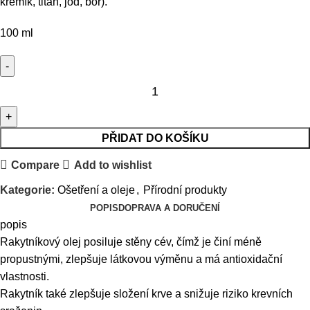
křemík, titan, jód, bor).
100 ml
PŘIDAT DO KOŠÍKU
Compare
Add to wishlist
Kategorie:
Ošetření a oleje
,
Přírodní produkty
POPIS
DOPRAVA A DORUČENÍ
popis
Rakytníkový olej posiluje stěny cév, čímž je činí méně
propustnými, zlepšuje látkovou výměnu a má antioxidační
vlastnosti.
Rakytník také zlepšuje složení krve a snižuje riziko krevních