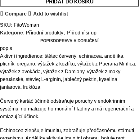
PŘIDAT DO KOŠÍKU
Compare
Add to wishlist
SKU:
FitoWoman
Kategorie:
Přírodní produkty
,
Přírodní sirup
POPIS
DOPRAVA A DORUČENÍ
popis
Aktivní ingredience: štětec červený, echinacea, andělika,
plicník, oregano, výtažek z kozlíku, výtažek z Pueraria Mirifica,
výtažek z avokáda, výtažek z Damiany, výtažek z maky
peruánské, stévie; L-arginin, jablečný pektin, kyselina
jantarová, fruktóza.
Červený kartáč účinně odstraňuje poruchy v endokrinním
systému, normalizuje hormonální hladiny a má regenerační a
omlazující účinek.
Echinacea zlepšuje imunitu, zabraňuje předčasnému stárnutí
organismu. Andělika aktivuje imunitní obranu, bojuje proti