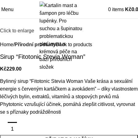
Menu
0
items
Kč
0.
Click to enlarge
Home
Přírodní produkty
Back to products
Sirup “Fitotonic Stevia Woman”
Kč
229.00
Bylinný sirup “Fitotonic Stevia Woman Vaše krása a sexuální
energie s červeným kartáčkem a avokádem” – díky vlastnostem
léčivých bylin, extraktů, vitamínů a stopových prvků má
Phytotonic vzrušující účinek, pomáhá zlepšit citlivost, vyrovnat
se s příznaky podrážděnosti