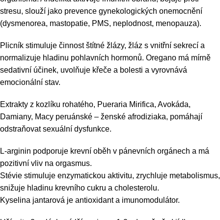
stresu, slouží jako prevence gynekologických onemocnění
(dysmenorea, mastopatie, PMS, neplodnost, menopauza).
Plicník stimuluje činnost štítné žlázy, žláz s vnitřní sekrecí a
normalizuje hladinu pohlavních hormonů. Oregano má mírně
sedativní účinek, uvolňuje křeče a bolesti a vyrovnává
emocionální stav.
Extrakty z kozlíku rohatého, Pueraria Mirifica, Avokáda,
Damiany, Macy peruánské – ženské afrodiziaka, pomáhají
odstraňovat sexuální dysfunkce.
L-arginin podporuje krevní oběh v pánevních orgánech a má
pozitivní vliv na orgasmus.
Stévie stimuluje enzymatickou aktivitu, zrychluje metabolismus,
snižuje hladinu krevního cukru a cholesterolu.
Kyselina jantarová je antioxidant a imunomodulátor.